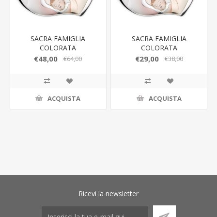
SACRA FAMIGLIA
SACRA FAMIGLIA
COLORATA
COLORATA
81252/4LCOL
81252/3LCOL
€48,00
€29,00
€64,00
€38,00
ACQUISTA
ACQUISTA
Ricevi la newsletter