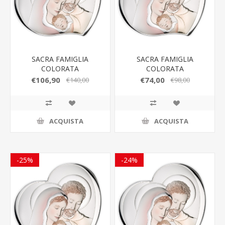
SACRA FAMIGLIA
SACRA FAMIGLIA
COLORATA
COLORATA
81252/6LCOL
81252/5LCOL
€106,90
€74,00
€140,00
€98,00
ACQUISTA
ACQUISTA
-25%
-24%