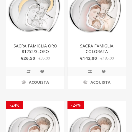
SACRA FAMIGLIA ORO
SACRA FAMIGLIA
81252/3LORO
COLORATA
81252/7LCOL
€26,50
€142,00
€35,00
€185,00
ACQUISTA
ACQUISTA
-24%
-24%