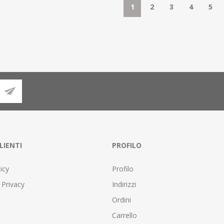
1
2
3
4
5
LIENTI
PROFILO
icy
Profilo
 Privacy
Indirizzi
Ordini
Carrello