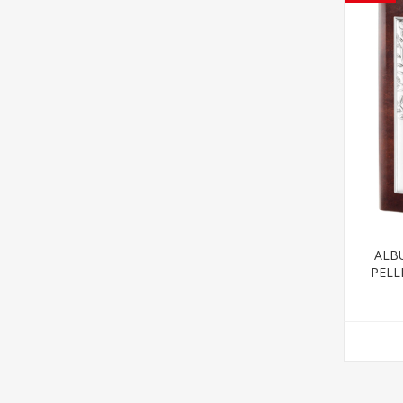
ALB
PELL