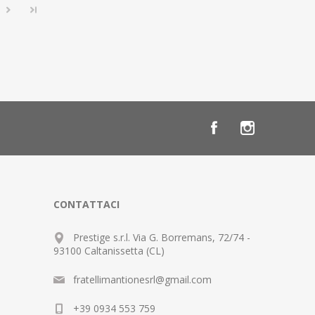
CONTATTACI
Prestige s.r.l. Via G. Borremans, 72/74 -
93100 Caltanissetta (CL)
fratellimantionesrl@gmail.com
+39 0934 553 759