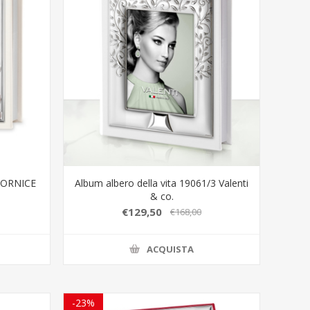
CORNICE
Album albero della vita 19061/3 Valenti
& co.
€129,50
€168,00
ACQUISTA
-23%