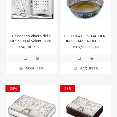
Calendario albero della
CIOTOLA CON TAGLIERE
vita 51083/l Valenti & co.
IN CERAMICA DECORO
DEA GRIGIO
€56,00
€15,50
€72,00
€22,00
ACQUISTA
ACQUISTA
-23%
-23%