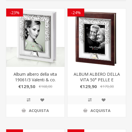
-23%
-24%
Album albero della vita
ALBUM ALBERO DELLA
19061/3 Valenti & co.
VITA 50° PELLE E
ARGENTO VALENTI & CO
€129,50
€129,90
€168,00
€170,00
ACQUISTA
ACQUISTA