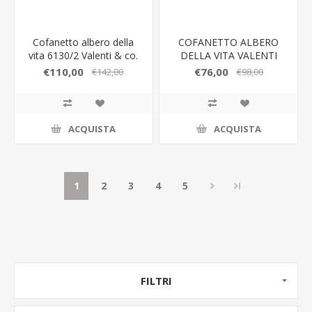
Cofanetto albero della
COFANETTO ALBERO
vita 6130/2 Valenti & co.
DELLA VITA VALENTI
18X13
€110,00
€76,00
€142,00
€98,00
ACQUISTA
ACQUISTA
1
2
3
4
5
FILTRI