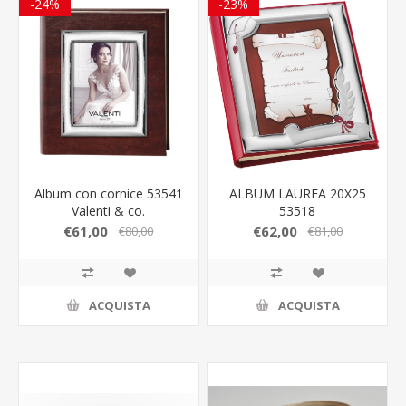
-24%
-23%
Album con cornice 53541
ALBUM LAUREA 20X25
Valenti & co.
53518
€61,00
€62,00
€80,00
€81,00
ACQUISTA
ACQUISTA