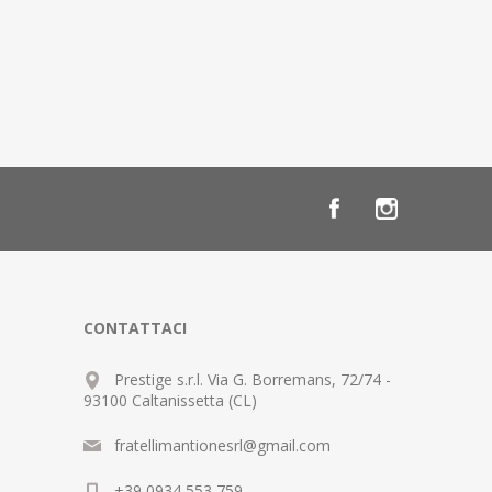
CONTATTACI
Prestige s.r.l. Via G. Borremans, 72/74 -
93100 Caltanissetta (CL)
fratellimantionesrl@gmail.com
+39 0934 553 759