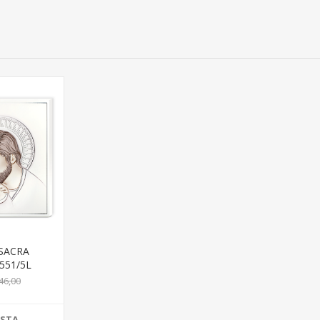
SACRA
551/5L
46,00
ISTA