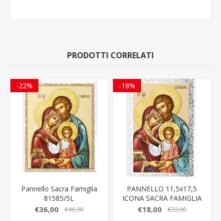
PRODOTTI CORRELATI
-22%
-18%
Pannello Sacra Famiglia
PANNELLO 11,5x17,5
81585/5L
ICONA SACRA FAMIGLIA
81585/4LV
€36,00
€18,00
€46,00
€22,00