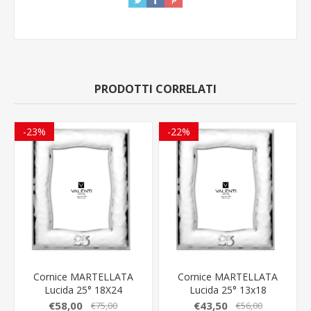
PRODOTTI CORRELATI
-23%
-22%
Cornice MARTELLATA
Cornice MARTELLATA
Lucida 25° 18X24
Lucida 25° 13x18
52157/5
52157/4
€58,00
€43,50
€75,00
€56,00