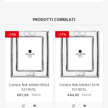
PRODOTTI CORRELATI
-24%
-27%
Cornice fedi Infinito18X24
Cornice fedi Infinito13x18
52145/5L
52145/5L
€61,00
€44,00
€80,00
€60,00