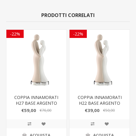
PRODOTTI CORRELATI
-22%
-22%
COPPIA INNAMORATI
COPPIA INNAMORATI
H27 BASE ARGENTO
H22 BASE ARGENTO
R18350 3AR
R18350 2AR
€59,00
€39,00
€76,00
€50,00
ACQUISTA
ACQUISTA