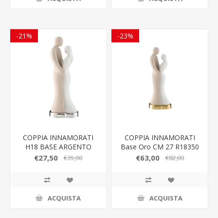
-21%
-23%
COPPIA INNAMORATI
COPPIA INNAMORATI
H18 BASE ARGENTO
Base Oro CM 27 R18350
R18350 1AR
3ORO
€27,50
€63,00
€35,00
€82,00
ACQUISTA
ACQUISTA