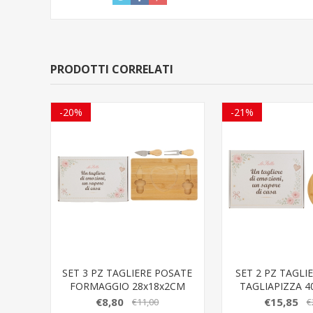
PRODOTTI CORRELATI
-20%
-21%
SET 3 PZ TAGLIERE POSATE
SET 2 PZ TAGLI
FORMAGGIO 28x18x2CM
TAGLIAPIZZA 4
C/COLOR
C/COL
€8,80
€15,85
€11,00
€