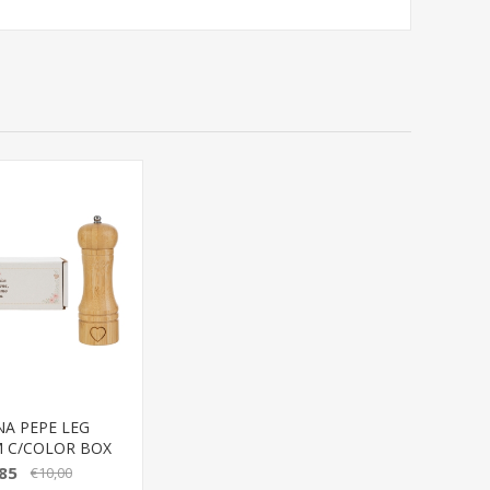
NA PEPE LEG
M C/COLOR BOX
85
€10,00