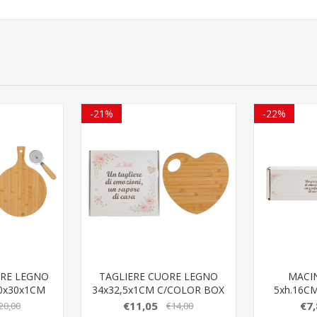
-21%
-22%
ERE LEGNO
TAGLIERE CUORE LEGNO
MACI
0x30x1CM
34x32,5x1CM C/COLOR BOX
5xh.16C
OR
€11,05
€7,
20,00
€14,00