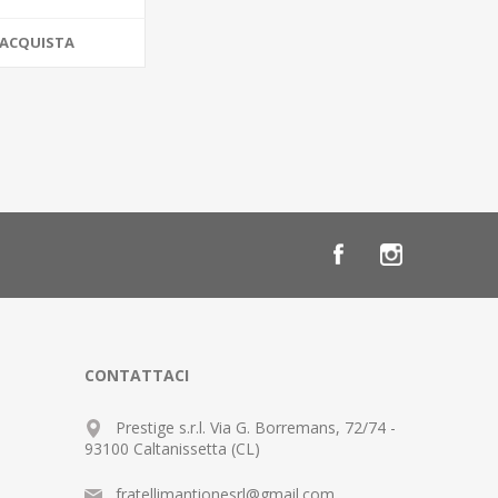
ACQUISTA
CONTATTACI
Prestige s.r.l. Via G. Borremans, 72/74 -
93100 Caltanissetta (CL)
fratellimantionesrl@gmail.com