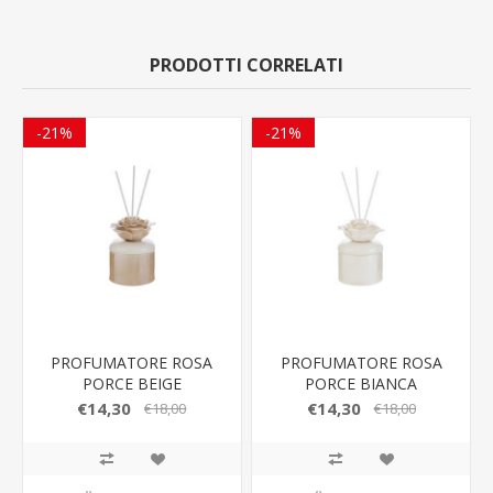
PRODOTTI CORRELATI
-21%
-21%
PROFUMATORE ROSA
PROFUMATORE ROSA
PORCE BEIGE
PORCE BIANCA
8,5x8,5xh.11,5CM
8,5x8,5xh.11,5CM
€14,30
€14,30
€18,00
€18,00