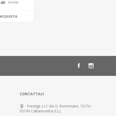
5x9,5xh.10,5CM
,40
€13,00
ACQUISTA
CONTATTACI
Prestige s.r.l. Via G. Borremans, 72/74 -
93100 Caltanissetta (CL)