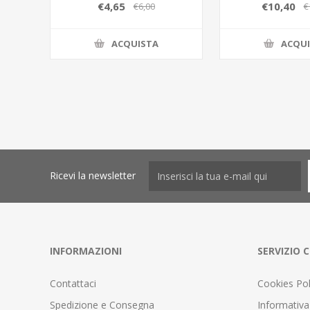
C/COLOR/BOX
2ASS.11x11x
€4,65
€10,40
€6,00
€
ACQUISTA
ACQU
Ricevi la newsletter
INFORMAZIONI
SERVIZIO C
Contattaci
Cookies Pol
Spedizione e Consegna
Informativa