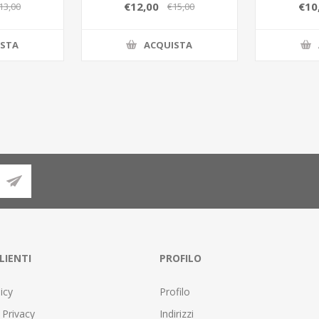
h.12CM
2ASS.9x9xh.17CM
2ASS.9,
€12,00
€10
13,00
€15,00
C/COLOR/BOX
ISTA
ACQUISTA
LIENTI
PROFILO
icy
Profilo
 Privacy
Indirizzi