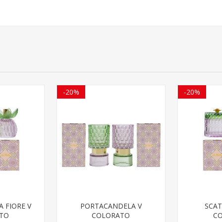
-20%
-20%
 FIORE V
PORTACANDELA V
SCAT
TO
COLORATO
C