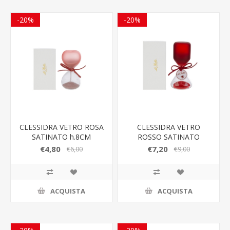
-20%
-20%
CLESSIDRA VETRO ROSA
CLESSIDRA VETRO
SATINATO h.8CM
ROSSO SATINATO
C/ASTUCCIO
h.12CM C/ASTUCCIO
€4,80
€7,20
€6,00
€9,00
ACQUISTA
ACQUISTA