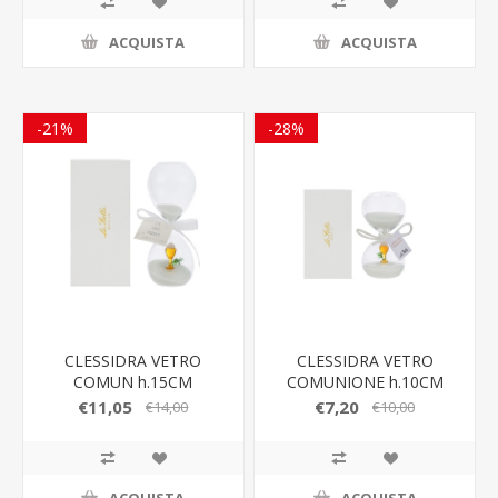
ACQUISTA
ACQUISTA
-21%
-28%
CLESSIDRA VETRO
CLESSIDRA VETRO
COMUN h.15CM
COMUNIONE h.10CM
C/ASTUCCIO
C/ASTUCCIO
€11,05
€7,20
€14,00
€10,00