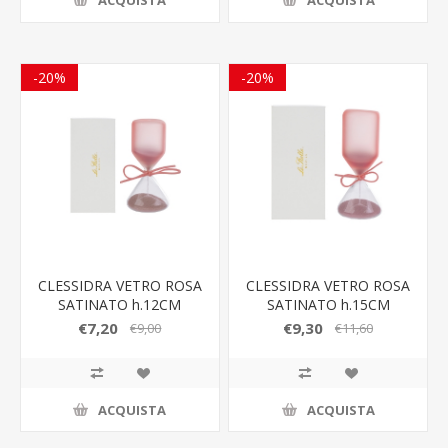
ACQUISTA
ACQUISTA
-20%
-20%
CLESSIDRA VETRO ROSA
CLESSIDRA VETRO ROSA
SATINATO h.12CM
SATINATO h.15CM
C/ASTUCCIO
C/ASTUCCIO
€7,20
€9,30
€9,00
€11,60
ACQUISTA
ACQUISTA