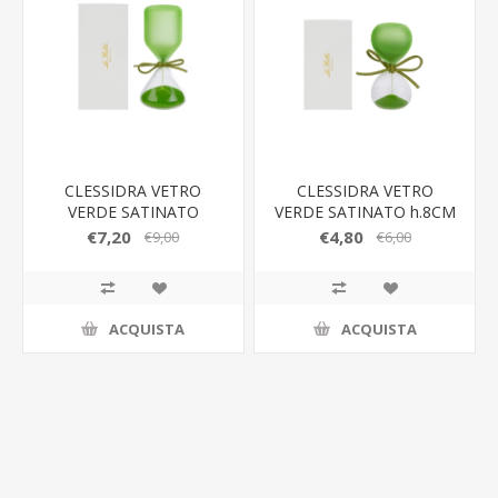
CLESSIDRA VETRO
CLESSIDRA VETRO
VERDE SATINATO
VERDE SATINATO h.8CM
h.12CM C/ASTUCCIO
C/ASTUCCIO
€7,20
€4,80
€9,00
€6,00
ACQUISTA
ACQUISTA