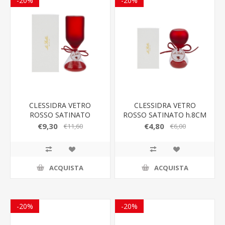
-20%
-20%
CLESSIDRA VETRO
CLESSIDRA VETRO
ROSSO SATINATO
ROSSO SATINATO h.8CM
h.15CM C/ASTUCCIO
C/ASTUCCIO
€9,30
€4,80
€11,60
€6,00
ACQUISTA
ACQUISTA
-20%
-20%