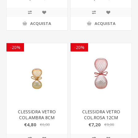
ACQUISTA
ACQUISTA
-20%
-20%
CLESSIDRA VETRO
CLESSIDRA VETRO
COL.AMBRA 8CM
COL.ROSA 12CM
C/ASTUCCIO
C/ASTUCCIO
€4,80
€7,20
€6,00
€9,00