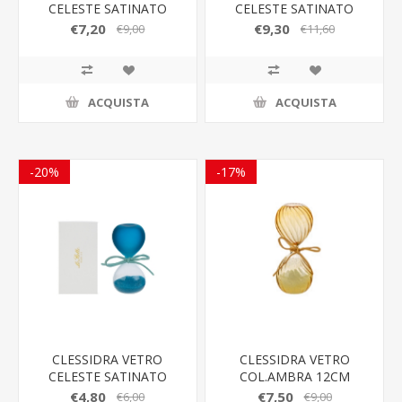
CELESTE SATINATO
CELESTE SATINATO
h.12CM C/ASTUCCIO
h.15CM C/ASTUCCIO
€7,20
€9,30
€9,00
€11,60
ACQUISTA
ACQUISTA
-20%
-17%
CLESSIDRA VETRO
CLESSIDRA VETRO
CELESTE SATINATO
COL.AMBRA 12CM
h.8CM C/ASTUCCIO
C/ASTUCCIO
€4,80
€7,50
€6,00
€9,00