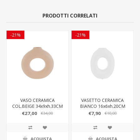
PRODOTTI CORRELATI
-21%
-21%
VASO CERAMICA
VASETTO CERAMICA
COL.BEIGE 34x9xh.33CM
BIANCO 16x6xh.20CM
10415 LE STELLE
10412 LE STELLE
€27,00
€7,90
€34,00
€10,00
BOMBONIERE
BOMBONIERE
ACQUISTA
ACQUISTA