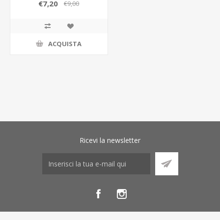
C/SHO156605
€7,20
€9,00
ACQUISTA
Ricevi la newsletter