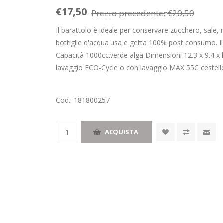
€17,50
Prezzo precedente:
€20,50
Il barattolo è ideale per conservare zucchero, sale, 
bottiglie d'acqua usa e getta 100% post consumo. Il
Capacità 1000cc.verde alga Dimensioni 12.3 x 9.4 x h
lavaggio ECO-Cycle o con lavaggio MAX 55C cestello
Cod.:
181800257
ACQUISTA